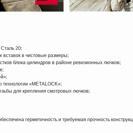
 Сталь 20;
х вставок в чистовые размеры;
стков блока цилиндров в районе ревизионных лючков;
е;
й»;
 по технологии «METALOCK»;
резьбы для крепления смотровых лючков;
обеспечена герметичность и требуемая прочность конструк