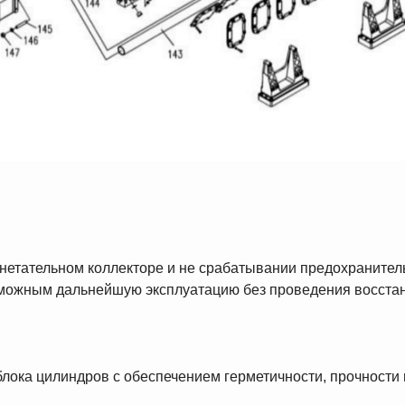
гнетательном коллекторе и не срабатывании предохранител
можным дальнейшую эксплуатацию без проведения восстано
блока цилиндров с обеспечением герметичности, прочности