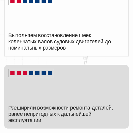
Используем малогабаритный
роботизированный комплекс для лазерной
наплавки как в цеховых условиях, так
и «по месту», включая работы на борту
судна
Проводим восстановление коленчатых
валов, находящихся в блоках двигателей
без их демонтажа
Разрабатываем и тестируем применение
автоматической лазерной наплавки для
ремонта чугунных блоков двигателей
и редукторов